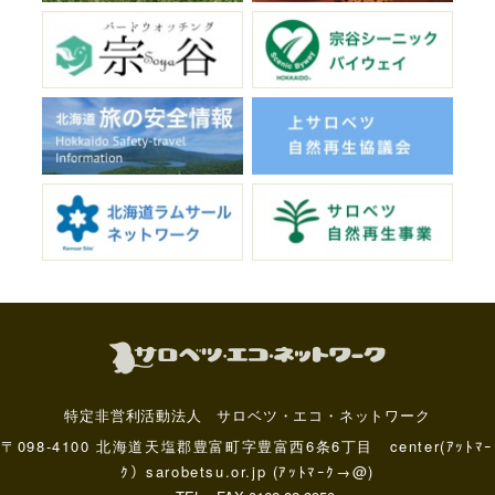
特定非営利活動法人 サロベツ・エコ・ネットワーク
〒098-4100 北海道天塩郡豊富町字豊富西6条6丁目 center(ｱｯﾄﾏｰ
ｸ）sarobetsu.or.jp (ｱｯﾄﾏｰｸ→@)