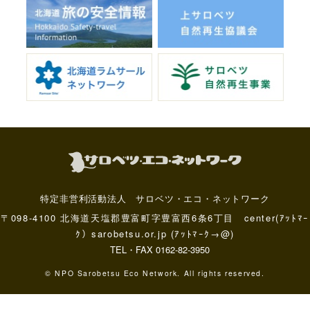
特定非営利活動法人 サロベツ・エコ・ネットワーク
〒098-4100 北海道天塩郡豊富町字豊富西6条6丁目 center(ｱｯﾄﾏｰ
ｸ）sarobetsu.or.jp (ｱｯﾄﾏｰｸ→@)
TEL・FAX 0162-82-3950
© NPO Sarobetsu Eco Network. All rights reserved.