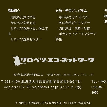
活動紹介
体験・学習プログラム
地域を元気にする
春〜秋のガイドツアー
サロベツを伝える
冬の自然ガイドツアー
サロベツを調べる、保全す
講師派遣・視察・研修
る
ボランティア・インターン
サロベツ湿原センター
募集
特定非営利活動法人 サロベツ・エコ・ネットワーク
〒098-4100 北海道天塩郡豊富町字豊富西6条6丁目
TEL・FAX
center(ｱｯﾄﾏｰｸ）sarobetsu.or.jp (ｱｯﾄﾏｰｸ→@)
0162-82-
3950
© NPO Sarobetsu Eco Network. All rights reserved.