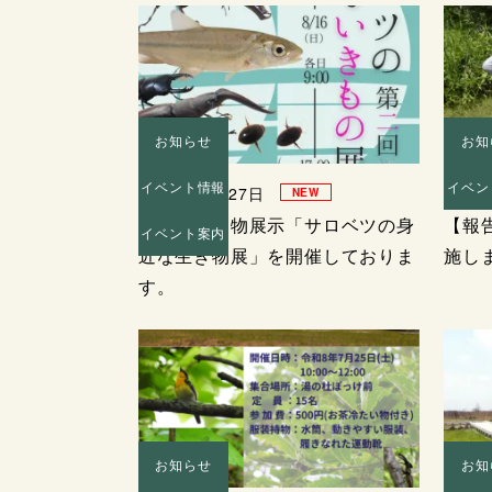
お知らせ
お知
イベント情報
イベン
2026年07月27日
2026
NEW
今年も生き物展示「サロベツの身
【報
イベント案内
近な生き物展」を開催しておりま
施し
す。
お知らせ
お知