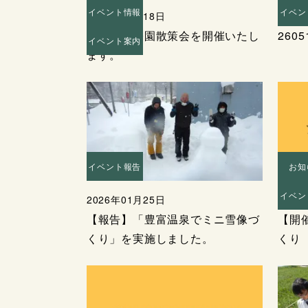
イベント情報
イベン
2026年07月18日
2026
夏の自然公園散策会を開催いたし
260
イベント案内
ます。
イベント報告
お知
イベン
2026年01月25日
2025
【報告】「豊富温泉でミニ雪像づ
【開
くり」を実施しました。
くり