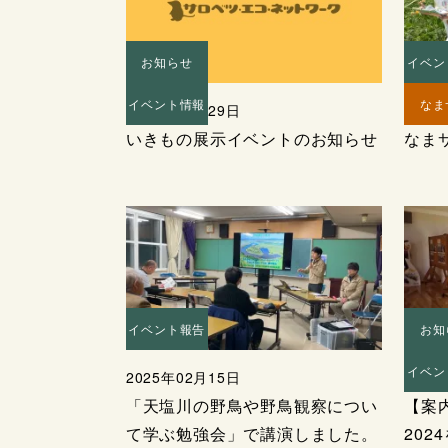
お知らせ
イベン
イベント情報
なま
2025年07月29日
2025
いきもの展示イベントのお知らせ
なま
イベント報告
お知
イベン
2025年02月15日
2025
「天塩川の野鳥や野鳥観察につい
【案
て学ぶ勉強会」で講演しました。
202