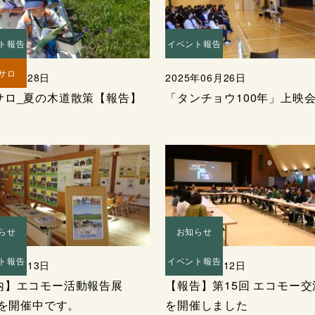
ト報告
イベント報告
サロ
年06月28日
2025年06月26日
サロ_夏の木道散策【報告】
「タンチョウ100年」上映
らせ
お知らせ
ト報告
イベント報告
年02月13日
2025年02月12日
内】エコモー活動報告展
【報告】第15回 エコモー交
4を開催中です。
を開催しました