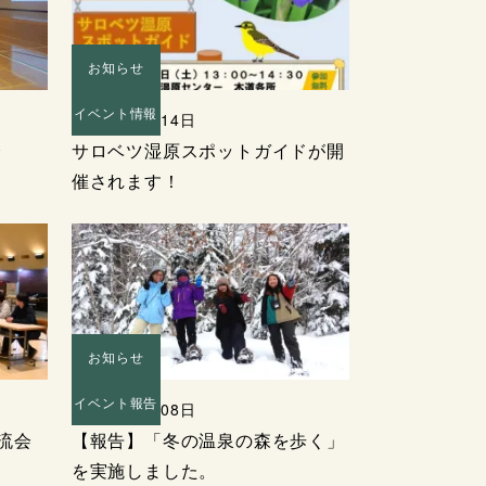
お知らせ
イベント情報
2025年06月14日
会
サロベツ湿原スポットガイドが開
催されます！
お知らせ
イベント報告
2025年02月08日
流会
【報告】「冬の温泉の森を歩く」
を実施しました。