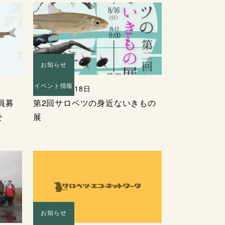
お知らせ
イベント情報
2026年07月18日
員募
第2回サロベツの身近ないきもの
せ
展
お知らせ