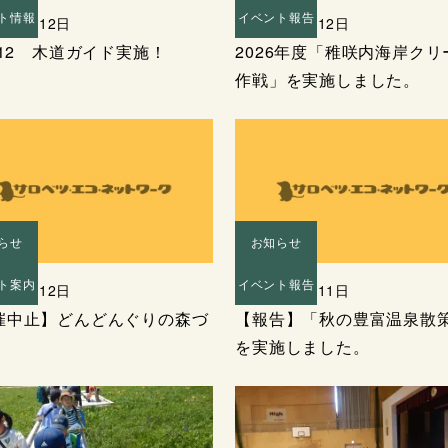
ト情報
イベント報告
年05月12日
2026年04月12日
512 木道ガイド実施！
2026年度「稚咲内海岸クリ
作戦」を実施しました。
らせ
お知らせ
ト案内
イベント報告
年10月12日
2025年10月11日
催中止】どんどんぐりの森づ
【報告】「秋の豊富温泉散
を実施しました。