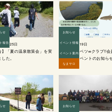
らせ
お知らせ
ト報告
イベント情報
年07月25日
2026年07月19日
告】「夏の温泉散策会」を実
なまらサロベツ∞クラブ!!会
イベント案内
ました。
集と夏のイベントのお知ら
なまサロ
らせ
お知らせ