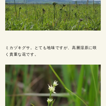
ミカヅキグサ。とても地味ですが、高層湿原に咲
く貴重な花です。