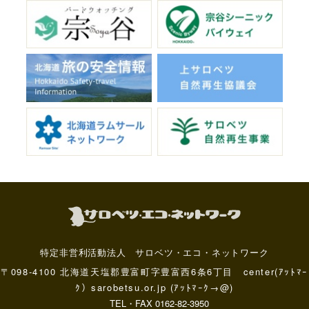
特定非営利活動法人 サロベツ・エコ・ネットワーク
〒098-4100 北海道天塩郡豊富町字豊富西6条6丁目 center(ｱｯﾄﾏｰ
ｸ）sarobetsu.or.jp (ｱｯﾄﾏｰｸ→@)
TEL・FAX 0162-82-3950