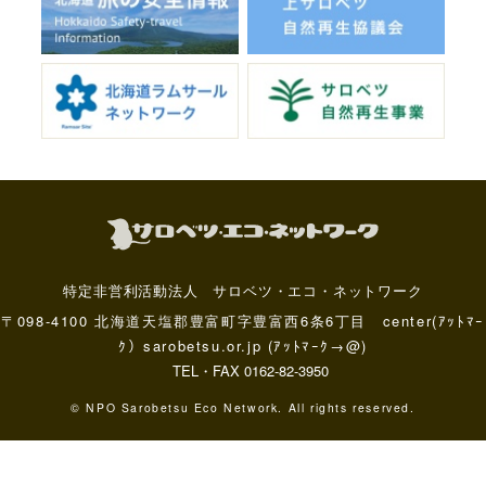
特定非営利活動法人 サロベツ・エコ・ネットワーク
〒098-4100 北海道天塩郡豊富町字豊富西6条6丁目 center(ｱｯﾄﾏｰ
ｸ）sarobetsu.or.jp (ｱｯﾄﾏｰｸ→@)
TEL・FAX 0162-82-3950
© NPO Sarobetsu Eco Network. All rights reserved.