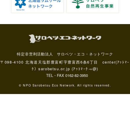
特定非営利活動法人 サロベツ・エコ・ネットワーク
〒098-4100 北海道天塩郡豊富町字豊富西6条6丁目 center(ｱｯﾄﾏｰ
ｸ）sarobetsu.or.jp (ｱｯﾄﾏｰｸ→@)
TEL・FAX 0162-82-3950
© NPO Sarobetsu Eco Network. All rights reserved.