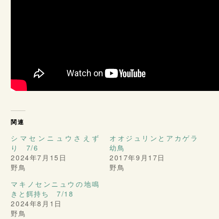
関連
シマセンニュウさえず
オオジュリンとアカゲラ
り 7/6
幼鳥
2024年7月15日
2017年9月17日
野鳥
野鳥
マキノセンニュウの地鳴
きと餌持ち 7/18
2024年8月1日
野鳥