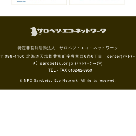
特定非営利活動法人 サロベツ・エコ・ネットワーク
〒098-4100 北海道天塩郡豊富町字豊富西6条6丁目 center(ｱｯﾄﾏｰ
ｸ）sarobetsu.or.jp (ｱｯﾄﾏｰｸ→@)
TEL・FAX 0162-82-3950
© NPO Sarobetsu Eco Network. All rights reserved.