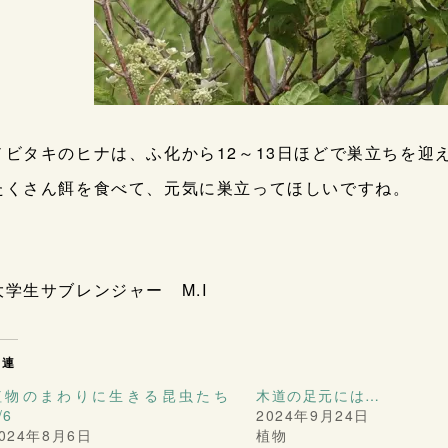
ノビタキのヒナは、ふ化から12～13日ほどで巣立ちを迎
たくさん餌を食べて、元気に巣立ってほしいですね。
大学生サブレンジャー M.I
関連
植物のまわりに生きる昆虫たち
木道の足元には…
/6
2024年9月24日
024年8月6日
植物