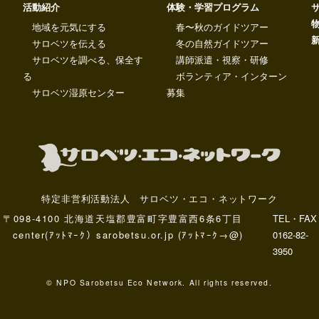
活動紹介
体験・学習プログラム
地域を元気にする
春〜秋のガイドツアー
サロベツを伝える
冬の自然ガイドツアー
サロベツを調べる、保全す
講師派遣・視察・研修
る
ボランティア・インターン
サロベツ湿原センター
募集
特定非営利活動法人 サロベツ・エコ・ネットワーク
〒098-4100 北海道天塩郡豊富町字豊富西6条6丁目
TEL・FAX
center(ｱｯﾄﾏｰｸ）sarobetsu.or.jp (ｱｯﾄﾏｰｸ→@)
0162-82-
3950
© NPO Sarobetsu Eco Network. All rights reserved.