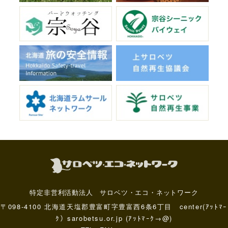
特定非営利活動法人 サロベツ・エコ・ネットワーク
〒098-4100 北海道天塩郡豊富町字豊富西6条6丁目 center(ｱｯﾄﾏｰ
ｸ）sarobetsu.or.jp (ｱｯﾄﾏｰｸ→@)