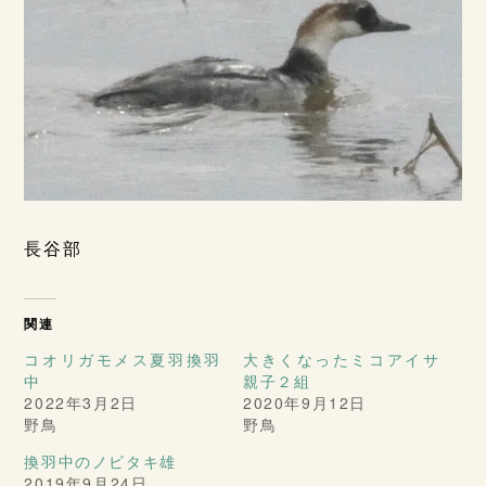
長谷部
関連
コオリガモメス夏羽換羽
大きくなったミコアイサ
中
親子２組
2022年3月2日
2020年9月12日
野鳥
野鳥
換羽中のノビタキ雄
2019年9月24日