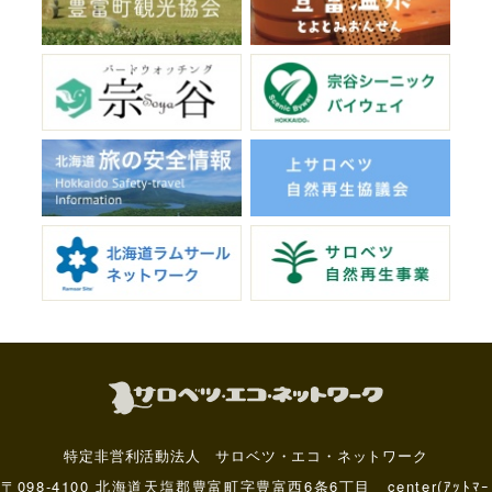
特定非営利活動法人 サロベツ・エコ・ネットワーク
〒098-4100 北海道天塩郡豊富町字豊富西6条6丁目 center(ｱｯﾄﾏｰ