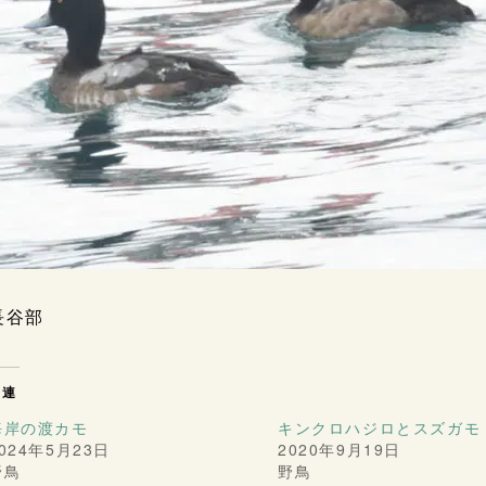
長谷部
関連
海岸の渡カモ
キンクロハジロとスズガモ
024年5月23日
2020年9月19日
野鳥
野鳥