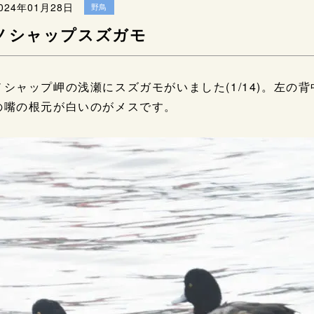
024年01月28日
野鳥
ノシャップスズガモ
ノシャップ岬の浅瀬にスズガモがいました(1/14)。左
の嘴の根元が白いのがメスです。