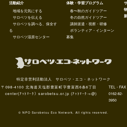
活動紹介
体験・学習プログラム
地域を元気にする
春〜秋のガイドツアー
サロベツを伝える
冬の自然ガイドツアー
サロベツを調べる、保全す
講師派遣・視察・研修
る
ボランティア・インターン
サロベツ湿原センター
募集
特定非営利活動法人 サロベツ・エコ・ネットワーク
〒098-4100 北海道天塩郡豊富町字豊富西6条6丁目
TEL・FAX
center(ｱｯﾄﾏｰｸ）sarobetsu.or.jp (ｱｯﾄﾏｰｸ→@)
0162-82-
3950
© NPO Sarobetsu Eco Network. All rights reserved.