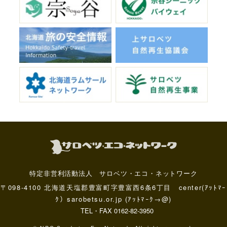
特定非営利活動法人 サロベツ・エコ・ネットワーク
〒098-4100 北海道天塩郡豊富町字豊富西6条6丁目 center(ｱｯﾄﾏｰ
ｸ）sarobetsu.or.jp (ｱｯﾄﾏｰｸ→@)
TEL・FAX 0162-82-3950