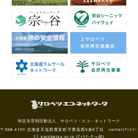
特定非営利活動法人 サロベツ・エコ・ネットワーク
〒098-4100 北海道天塩郡豊富町字豊富西6条6丁目 center(ｱｯﾄﾏｰ
ｸ）sarobetsu.or.jp (ｱｯﾄﾏｰｸ→@)