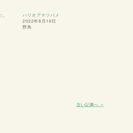
た。
ハリオアマツバメ
2022年8月16日
野鳥
古い記事へ ＞