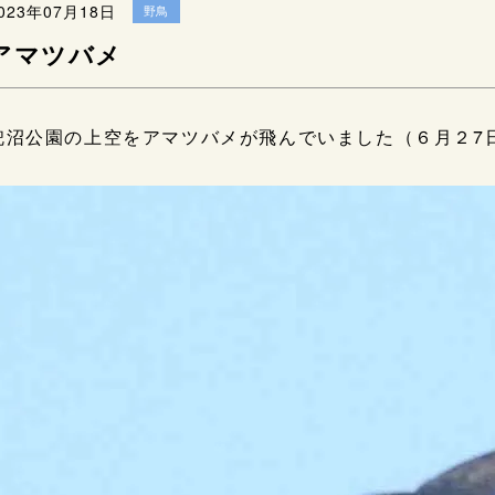
023年07月18日
野鳥
アマツバメ
兜沼公園の上空をアマツバメが飛んでいました（６月２7