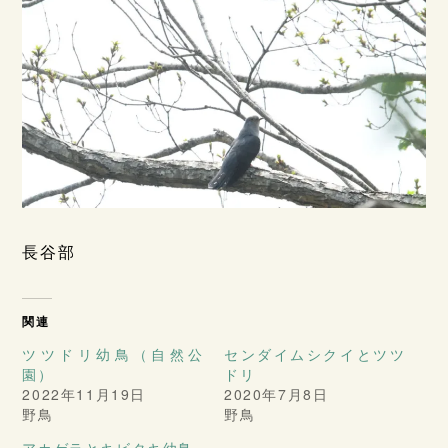
長谷部
関連
ツツドリ幼鳥（自然公
センダイムシクイとツツ
園）
ドリ
2022年11月19日
2020年7月8日
野鳥
野鳥
アカゲラとキビタキ幼鳥