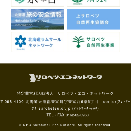
特定非営利活動法人 サロベツ・エコ・ネットワーク
〒098-4100 北海道天塩郡豊富町字豊富西6条6丁目 center(ｱｯﾄﾏｰ
ｸ）sarobetsu.or.jp (ｱｯﾄﾏｰｸ→@)
TEL・FAX 0162-82-3950
© NPO Sarobetsu Eco Network. All rights reserved.