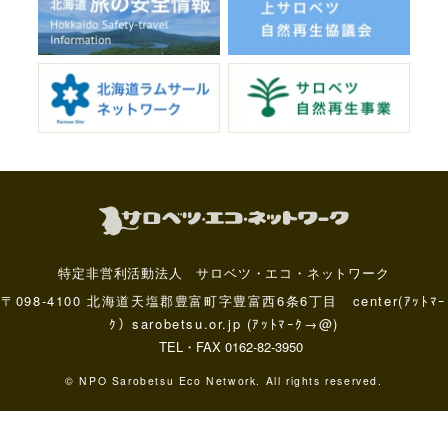
特定非営利活動法人 サロベツ・エコ・ネットワーク
〒098-4100 北海道天塩郡豊富町字豊富西6条6丁目 center(ｱｯﾄﾏｰ
ｸ）sarobetsu.or.jp (ｱｯﾄﾏｰｸ→@)
TEL・FAX 0162-82-3950
© NPO Sarobetsu Eco Network. All rights reserved.