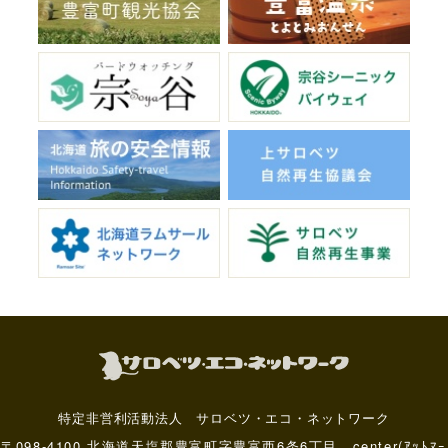
特定非営利活動法人 サロベツ・エコ・ネットワーク
〒098-4100 北海道天塩郡豊富町字豊富西6条6丁目 center(ｱｯﾄﾏｰ