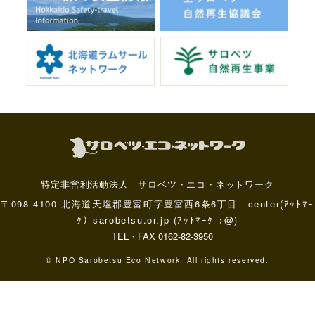
特定非営利活動法人 サロベツ・エコ・ネットワーク
〒098-4100 北海道天塩郡豊富町字豊富西6条6丁目 center(ｱｯﾄﾏｰ
ｸ）sarobetsu.or.jp (ｱｯﾄﾏｰｸ→@)
TEL・FAX 0162-82-3950
© NPO Sarobetsu Eco Network. All rights reserved.