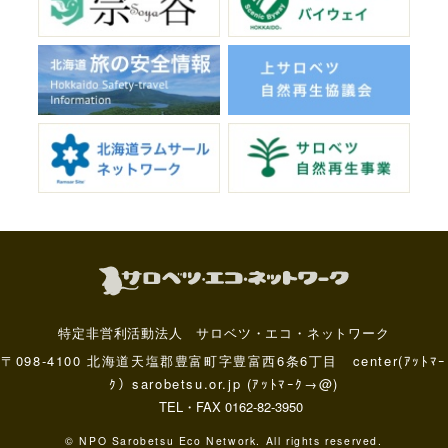
特定非営利活動法人 サロベツ・エコ・ネットワーク
〒098-4100 北海道天塩郡豊富町字豊富西6条6丁目 center(ｱｯﾄﾏｰ
ｸ）sarobetsu.or.jp (ｱｯﾄﾏｰｸ→@)
TEL・FAX 0162-82-3950
© NPO Sarobetsu Eco Network. All rights reserved.