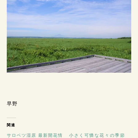
早野
関連
サロベツ湿原 最新開花情
小さく可憐な花々の季節