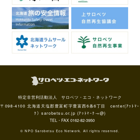
特定非営利活動法人 サロベツ・エコ・ネットワーク
〒098-4100 北海道天塩郡豊富町字豊富西6条6丁目 center(ｱｯﾄﾏｰ
ｸ）sarobetsu.or.jp (ｱｯﾄﾏｰｸ→@)
TEL・FAX 0162-82-3950
© NPO Sarobetsu Eco Network. All rights reserved.