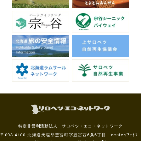
特定非営利活動法人 サロベツ・エコ・ネットワーク
〒098-4100 北海道天塩郡豊富町字豊富西6条6丁目 center(ｱｯﾄﾏｰ