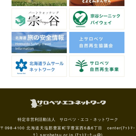
特定非営利活動法人 サロベツ・エコ・ネットワーク
〒098-4100 北海道天塩郡豊富町字豊富西6条6丁目 center(ｱｯﾄﾏｰ
ｸ）sarobetsu.or.jp (ｱｯﾄﾏｰｸ→@)