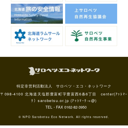
特定非営利活動法人 サロベツ・エコ・ネットワーク
〒098-4100 北海道天塩郡豊富町字豊富西6条6丁目 center(ｱｯﾄﾏｰ
ｸ）sarobetsu.or.jp (ｱｯﾄﾏｰｸ→@)
TEL・FAX 0162-82-3950
© NPO Sarobetsu Eco Network. All rights reserved.