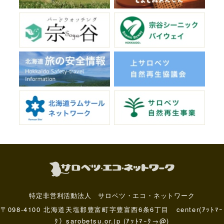
特定非営利活動法人 サロベツ・エコ・ネットワーク
〒098-4100 北海道天塩郡豊富町字豊富西6条6丁目 center(ｱｯﾄﾏｰ
ｸ）sarobetsu.or.jp (ｱｯﾄﾏｰｸ→@)