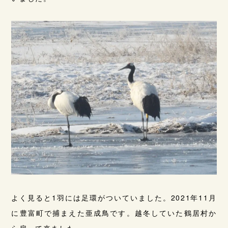
よく見ると1羽には足環がついていました。2021年11月
に豊富町で捕まえた亜成鳥です。越冬していた鶴居村か