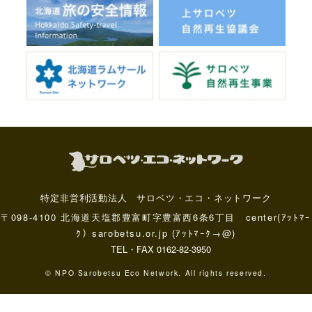
特定非営利活動法人 サロベツ・エコ・ネットワーク
〒098-4100 北海道天塩郡豊富町字豊富西6条6丁目 center(ｱｯﾄﾏｰ
ｸ）sarobetsu.or.jp (ｱｯﾄﾏｰｸ→@)
TEL・FAX 0162-82-3950
© NPO Sarobetsu Eco Network. All rights reserved.