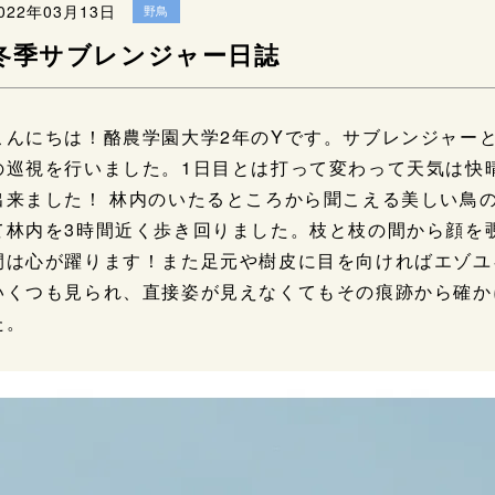
022年03月13日
野鳥
冬季サブレンジャー日誌
こんにちは！酪農学園大学2年のYです。サブレンジャー
の巡視を行いました。1日目とは打って変わって天気は快
出来ました！ 林内のいたるところから聞こえる美しい鳥
て林内を3時間近く歩き回りました。枝と枝の間から顔を
間は心が躍ります！また足元や樹皮に目を向ければエゾユ
いくつも見られ、直接姿が見えなくてもその痕跡から確か
た。