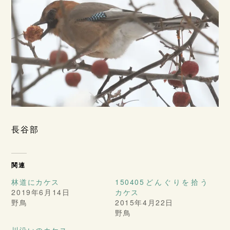
長谷部
関連
林道にカケス
150405どんぐりを拾う
2019年6月14日
カケス
野鳥
2015年4月22日
野鳥
川沿いのカケス