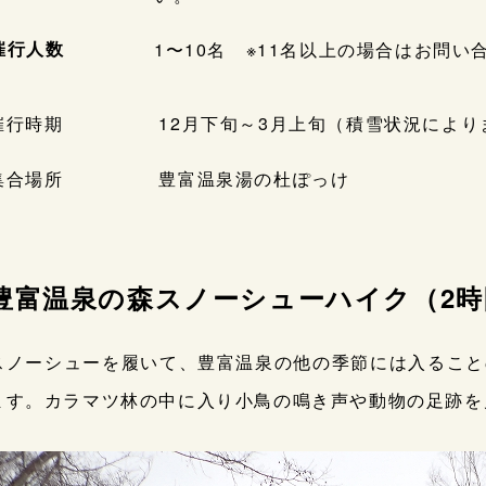
催行人数
1〜10名 ※11名以上の場合はお問い
催行時期 12月下旬～3月上旬（積雪状況によりま
集合場所 豊富温泉湯の杜ぽっけ
豊富温泉の森スノーシューハイク（2
スノーシューを履いて、豊富温泉の他の季節には入ること
ます。カラマツ林の中に入り小鳥の鳴き声や動物の足跡を