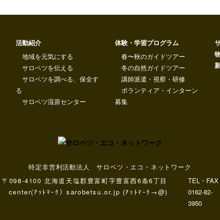
活動紹介
体験・学習プログラム
地域を元気にする
春〜秋のガイドツアー
サロベツを伝える
冬の自然ガイドツアー
サロベツを調べる、保全す
講師派遣・視察・研修
る
ボランティア・インターン
サロベツ湿原センター
募集
特定非営利活動法人 サロベツ・エコ・ネットワーク
〒098-4100 北海道天塩郡豊富町字豊富西6条6丁目
TEL・FAX
center(ｱｯﾄﾏｰｸ）sarobetsu.or.jp (ｱｯﾄﾏｰｸ→@)
0162-82-
3950