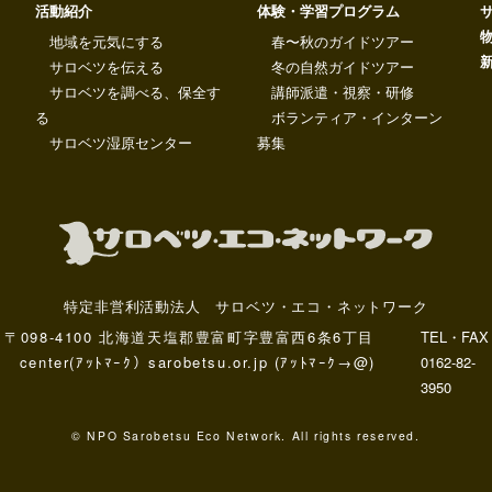
活動紹介
体験・学習プログラム
地域を元気にする
春〜秋のガイドツアー
サロベツを伝える
冬の自然ガイドツアー
サロベツを調べる、保全す
講師派遣・視察・研修
る
ボランティア・インターン
サロベツ湿原センター
募集
特定非営利活動法人 サロベツ・エコ・ネットワーク
〒098-4100 北海道天塩郡豊富町字豊富西6条6丁目
TEL・FAX
center(ｱｯﾄﾏｰｸ）sarobetsu.or.jp (ｱｯﾄﾏｰｸ→@)
0162-82-
3950
© NPO Sarobetsu Eco Network. All rights reserved.