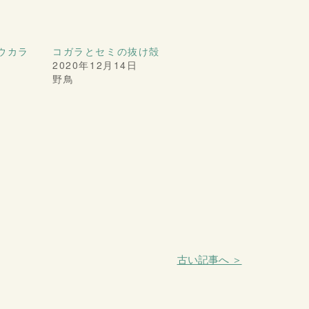
ウカラ
コガラとセミの抜け殻
2020年12月14日
野鳥
古い記事へ ＞