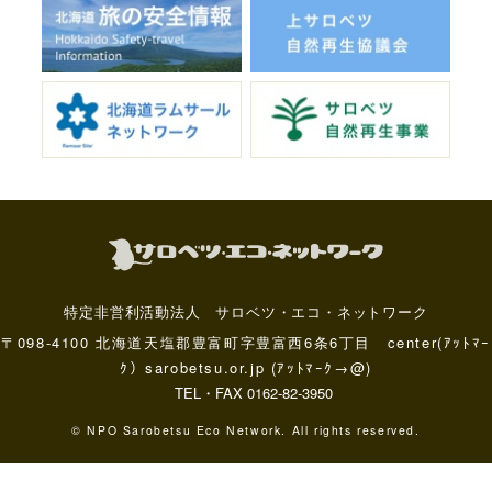
特定非営利活動法人 サロベツ・エコ・ネットワーク
〒098-4100 北海道天塩郡豊富町字豊富西6条6丁目 center(ｱｯﾄﾏｰ
ｸ）sarobetsu.or.jp (ｱｯﾄﾏｰｸ→@)
TEL・FAX 0162-82-3950
© NPO Sarobetsu Eco Network. All rights reserved.