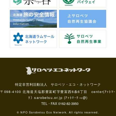
特定非営利活動法人 サロベツ・エコ・ネットワーク
〒098-4100 北海道天塩郡豊富町字豊富西6条6丁目 center(ｱｯﾄﾏｰ
ｸ）sarobetsu.or.jp (ｱｯﾄﾏｰｸ→@)
TEL・FAX 0162-82-3950
© NPO Sarobetsu Eco Network. All rights reserved.