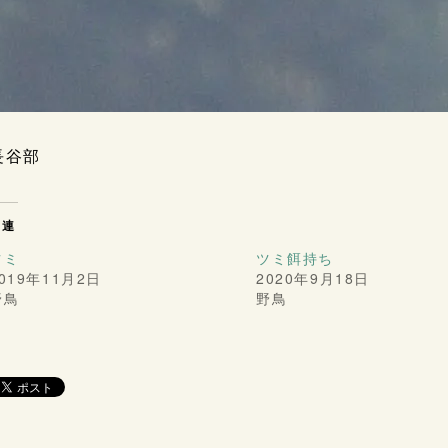
長谷部
関連
ツミ
ツミ餌持ち
019年11月2日
2020年9月18日
野鳥
野鳥