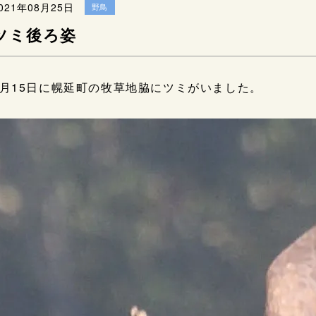
021年08月25日
野鳥
ツミ後ろ姿
8月15日に幌延町の牧草地脇にツミがいました。