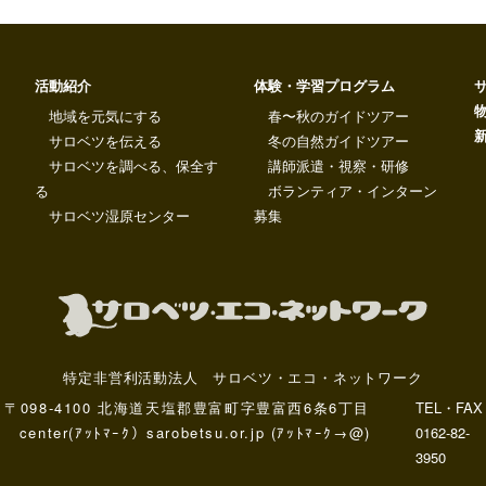
活動紹介
体験・学習プログラム
地域を元気にする
春〜秋のガイドツアー
サロベツを伝える
冬の自然ガイドツアー
サロベツを調べる、保全す
講師派遣・視察・研修
る
ボランティア・インターン
サロベツ湿原センター
募集
特定非営利活動法人 サロベツ・エコ・ネットワーク
〒098-4100 北海道天塩郡豊富町字豊富西6条6丁目
TEL・FAX
center(ｱｯﾄﾏｰｸ）sarobetsu.or.jp (ｱｯﾄﾏｰｸ→@)
0162-82-
3950