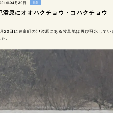
021年04月30日
野鳥
氾濫原にオオハクチョウ・コハクチョウ
4月20日に豊富町の氾濫原にある牧草地は再び冠水して
した。