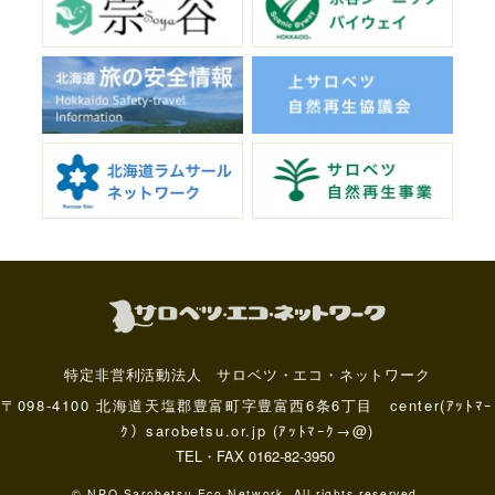
特定非営利活動法人 サロベツ・エコ・ネットワーク
〒098-4100 北海道天塩郡豊富町字豊富西6条6丁目 center(ｱｯﾄﾏｰ
ｸ）sarobetsu.or.jp (ｱｯﾄﾏｰｸ→@)
TEL・FAX 0162-82-3950
© NPO Sarobetsu Eco Network. All rights reserved.