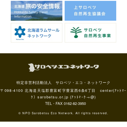
特定非営利活動法人 サロベツ・エコ・ネットワーク
〒098-4100 北海道天塩郡豊富町字豊富西6条6丁目 center(ｱｯﾄﾏｰ
ｸ）sarobetsu.or.jp (ｱｯﾄﾏｰｸ→@)
TEL・FAX 0162-82-3950
© NPO Sarobetsu Eco Network. All rights reserved.