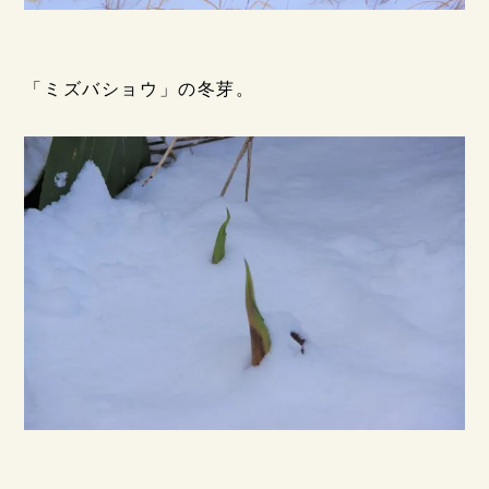
「ミズバショウ」の冬芽。