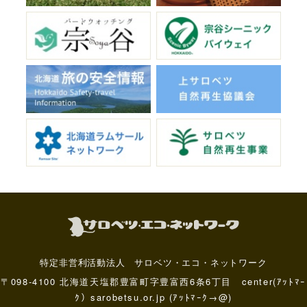
特定非営利活動法人 サロベツ・エコ・ネットワーク
〒098-4100 北海道天塩郡豊富町字豊富西6条6丁目 center(ｱｯﾄﾏｰ
ｸ）sarobetsu.or.jp (ｱｯﾄﾏｰｸ→@)