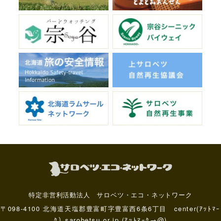
特定非営利活動法人 サロベツ・エコ・ネットワーク
〒098-4100 北海道天塩郡豊富町字豊富西6条6丁目 center(ｱｯﾄﾏｰ
ｸ）sarobetsu.or.jp (ｱｯﾄﾏｰｸ→@)