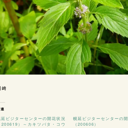
川﨑
関連
幌延ビジターセンターの開花状況
幌延ビジターセンターの
（200619）～カキツバタ・コウ
（200606）