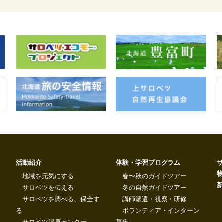
活動紹介
体験・学習プログラム
地域を元気にする
春〜秋のガイドツアー
サロベツを伝える
冬の自然ガイドツアー
サロベツを調べる、保全す
講師派遣・視察・研修
る
ボランティア・インターン
サロベツ湿原センター
募集