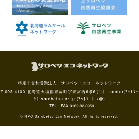
特定非営利活動法人 サロベツ・エコ・ネットワーク
〒098-4100 北海道天塩郡豊富町字豊富西6条6丁目 center(ｱｯﾄﾏｰ
ｸ）sarobetsu.or.jp (ｱｯﾄﾏｰｸ→@)
TEL・FAX 0162-82-3950
© NPO Sarobetsu Eco Network. All rights reserved.