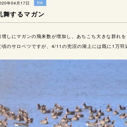
020年04月17日
野鳥
乱舞するマガン
日増しにマガンの飛来数が増加し、あちこち大きな群れを
近頃のサロベツですが、4/11の兜沼の湖上には既に1万