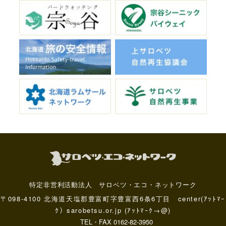
特定非営利活動法人 サロベツ・エコ・ネットワーク
〒098-4100 北海道天塩郡豊富町字豊富西6条6丁目 center(ｱｯﾄﾏｰ
ｸ）sarobetsu.or.jp (ｱｯﾄﾏｰｸ→@)
TEL・FAX 0162-82-3950