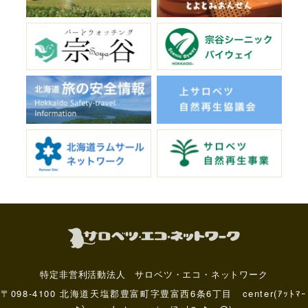
特定非営利活動法人 サロベツ・エコ・ネットワーク
〒098-4100 北海道天塩郡豊富町字豊富西6条6丁目 center(ｱｯﾄﾏｰ