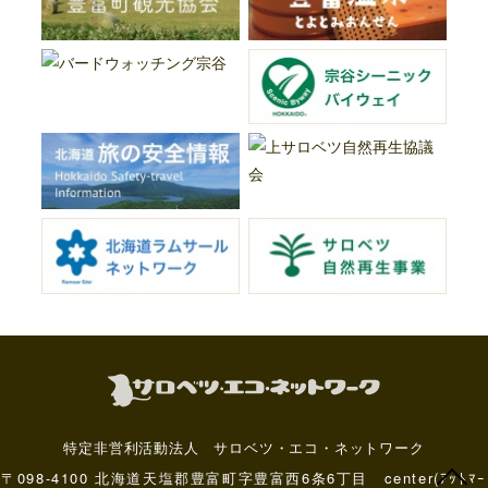
特定非営利活動法人 サロベツ・エコ・ネットワーク
〒098-4100 北海道天塩郡豊富町字豊富西6条6丁目 center(ｱｯﾄﾏｰ